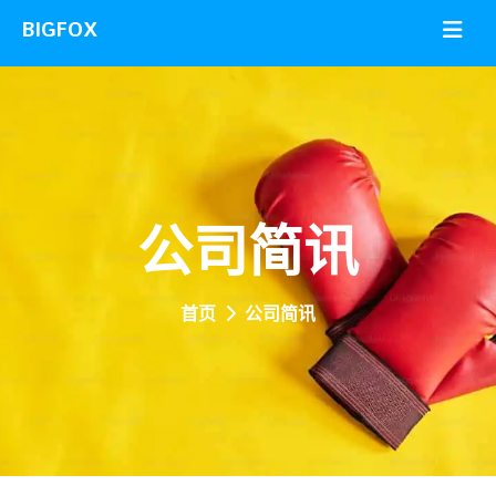
公司简讯
首页
公司简讯