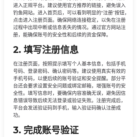
进入正规平台。建议使用官方推荐的链接，避免误入
钓鱼网站。进入首页后，可以看到明显的“注册”按钮，
点击进入注册页面。确保网络连接稳定，以免在注册
过程中出现中断或信息丢失的情况。通过官方网站注
册，能确保账号的安全性和后续的资金保障。
2. 填写注册信息
在注册页面，按照提示填写个人基本信息，包括手机
号码、登录密码、确认密码等。建议使用真实有效的
手机号码，以便后续的账号验证和安全提醒。部分平
台还会要求设置安全问题或绑定邮箱，增强账号的安
全性。填写信息时，要确保内容准确无误，避免因信
息错误导致后续无法登录或验证失败。注册完成后，
平台会发送验证码到手机，输入验证码确认注册成
功。
3. 完成账号验证