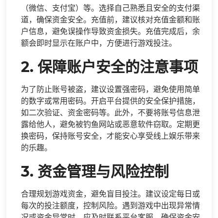
（微信、支付宝）等。选择自己熟悉且安全的支付渠
道，确保资金安全。充值前，建议核对充值金额和账
户信息，避免误操作导致资金损失。充值完成后，余
额会即时显示在账户中，方便进行游戏投注。
2. 保障账户安全的注意事项
为了防止账号被盗，建议设置强密码，避免使用简单
的数字或常用密码。开启平台提供的安全保护措施，
如二次验证、资金密码等。此外，不要将账号信息泄
露给他人，避免被钓鱼网站或恶意软件窃取。定期更
换密码，保持账号安全，才能安心享受线上娱乐带来
的乐趣。
3. 资金管理与风险控制
合理规划游戏资金，避免盲目投注。建议设定每日或
每次的投注额度，控制风险。遇到游戏中出现异常情
况或资金异常时，应及时联系平台客服，确保资金安