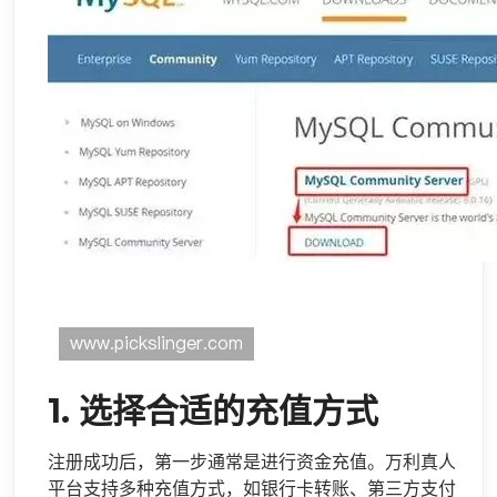
1. 选择合适的充值方式
注册成功后，第一步通常是进行资金充值。万利真人
平台支持多种充值方式，如银行卡转账、第三方支付