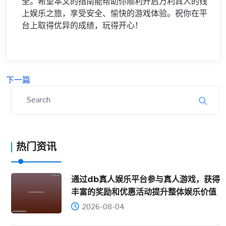
全。希望本文的指南能帮助你顺利开启万利真人的线
上娱乐之旅，享受安全、愉快的游戏体验。祝你在平
台上取得优异的成绩，玩得开心！
下一篇
热门资讯
通过db真人娱乐平台参与真人游戏，获得
丰富的奖励和优惠活动提升整体娱乐价值
2026-08-04